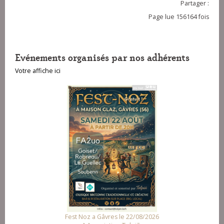
Partager :
Page lue 156164 fois
Evénements organisés par nos adhérents
Votre affiche ici
Associ
Fest Noz a Trédrez-Locquémeau le 12/08/2026
Association Diroll