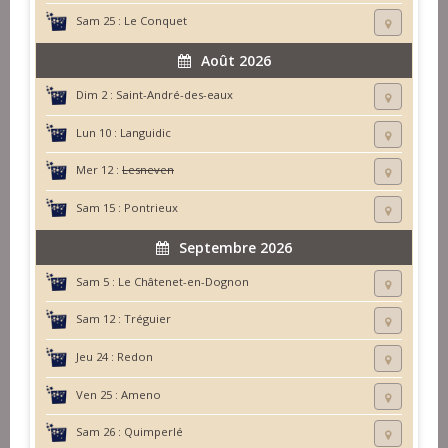
Sam 25 :
Le Conquet
Août 2026
Dim 2 :
Saint-André-des-eaux
Lun 10 :
Languidic
Mer 12 :
Lesneven
Sam 15 :
Pontrieux
Septembre 2026
Sam 5 :
Le Châtenet-en-Dognon
Sam 12 :
Tréguier
Jeu 24 :
Redon
Ven 25 :
Ameno
Sam 26 :
Quimperlé