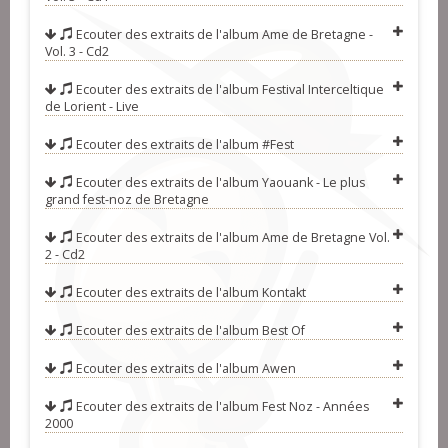
Guérande)
07-Arnod (hanter dro)
Ecouter des extraits de l'album
Ame de Bretagne -
Vol. 3 - Cd2
08-Viisaan Äänen (kas ha barh)
09-Burzhud (laridé gavotte)
Ecouter des extraits de l'album
Festival Interceltique
de Lorient - Live
10-Nouson dia (rond de St-Vincent)
Ecouter des extraits de l'album
#Fest
11-Tal ouzh tal (avant deux de
Ecouter des extraits de l'album
Yaouank - Le plus
travers)
12-Son an treizh (mazurka)
grand fest-noz de Bretagne
Ecouter des extraits de l'album
Ame de Bretagne Vol.
2 - Cd2
Ecouter des extraits de l'album
Kontakt
Ecouter des extraits de l'album
Best Of
Ecouter des extraits de l'album
Awen
Ecouter des extraits de l'album
Fest Noz - Années
2000