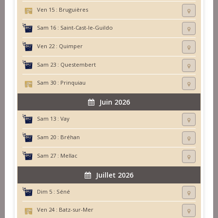
Ven 15 :
Bruguières
Sam 16 :
Saint-Cast-le-Guildo
Ven 22 :
Quimper
Sam 23 :
Questembert
Sam 30 :
Prinquiau
Juin 2026
Sam 13 :
Vay
Sam 20 :
Bréhan
Sam 27 :
Mellac
Juillet 2026
Dim 5 :
Séné
Ven 24 :
Batz-sur-Mer