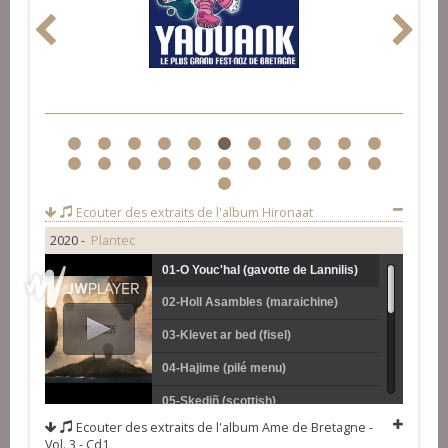
1
2
3
4
5
6
7
8
9
10
11
12
13
14
15
16
17
18
19
20
21
22
23
Ecouter des extraits de l'album
Hironaat
2020 -
Plantec
01-O Youc'hal (gavotte de Lannilis)
02-Holl Asambles (maraichine)
03-Klevet ar bed (fisel)
04-Hajime (pilé menu)
05-Skediñ (scottish)
Ecouter des extraits de l'album
Ame de Bretagne -
06-Lazhañ an tan (rond de
Vol. 3 - Cd1