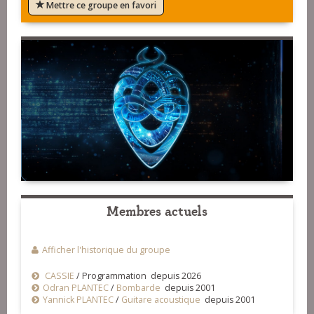
Mettre ce groupe en favori
Membres actuels
Afficher l'historique du groupe
CASSIE
/
Programmation depuis 2026
Odran PLANTEC
/
Bombarde
depuis 2001
Yannick PLANTEC
/
Guitare acoustique
depuis 2001