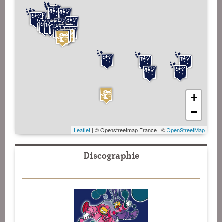
+
−
Leaflet
| © Openstreetmap France | ©
OpenStreetMap
Discographie