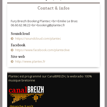
Contact & infos
Fury Breizh Booking Plantec:<br>Emilie Le Bras:
06.60.62.98.22<br>booking@plantec.fr
Soundcloud
https://soundcloud.com/plantec
Facebook
https://www.facebook.com/planteclive
Site web
http://www.plantec.fr
Plantec est programmé sur CanalBREIZH, la webradio 100%
musique bretonne
dimanche 9 août