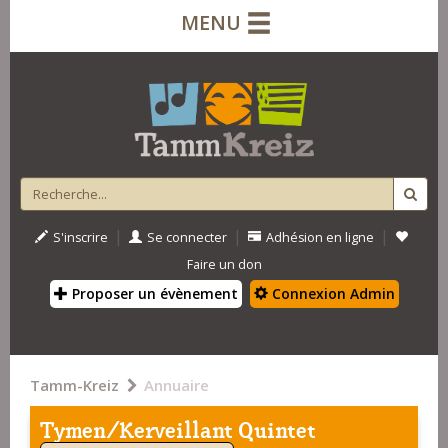
MENU
|
|
|
S'inscrire
Se connecter
Adhésion en ligne
Faire un don
Proposer un évènement
Connexion Admin
Tamm-Kreiz
Annuaire
Tymen/Kerveillant Quintet