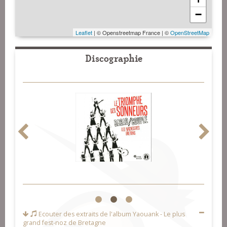
−
Leaflet
| © Openstreetmap France | ©
OpenStreetMap
Discographie
1
2
3
Ecouter des extraits de l'album
Yaouank - Le plus
grand fest-noz de Bretagne