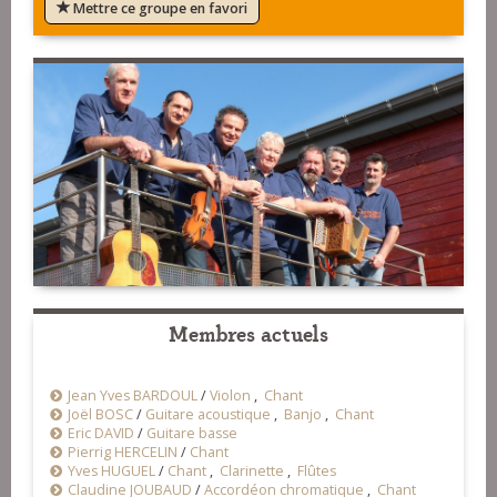
Mettre ce groupe en favori
Membres actuels
Jean Yves BARDOUL
/
Violon
,
Chant
Joël BOSC
/
Guitare acoustique
,
Banjo
,
Chant
Eric DAVID
/
Guitare basse
Pierrig HERCELIN
/
Chant
Yves HUGUEL
/
Chant
,
Clarinette
,
Flûtes
Claudine JOUBAUD
/
Accordéon chromatique
,
Chant