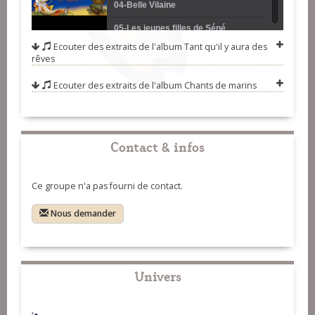
04-Belle Vilaine
05-Les jeunes filles de Séné
Ecouter des extraits de l'album
Tant qu'il y aura des
06-Bon vent
rêves
07-Suite airs Irlandais et Québecois
Ecouter des extraits de l'album
Chants de marins
(jig, reel)
08-Le tour du monde
09-The Sinking of the Reuben
Contact & infos
James
10-Y'a plus d'poiscaille
11-Hé ! Matelot !
Ce groupe n'a pas fourni de contact.
12-C'est à boire mesdames -
Nous demander
Morrisson jig
13-Le chant du gaillard d'avant
Univers