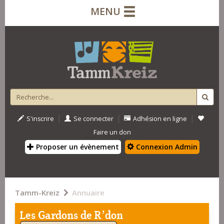
MENU
|
|
|
S'inscrire
Se connecter
Adhésion en ligne
Faire un don
Proposer un évènement
Connexion Admin
Tamm-Kreiz
Annuaire
Les Gardons de R'don