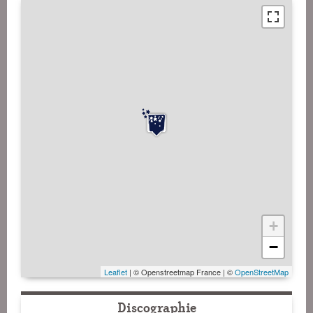
+
−
Leaflet
| © Openstreetmap France | ©
OpenStreetMap
Discographie