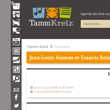
Agenda des fest-noz e
Tamm-Kreiz
Annuaire
Jean-Louis Auneau et Francis Boi
Jean-Louis AUNEAU
/
Chant
Francis BOISSARD
/
Chant