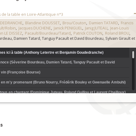
 de la table en Loire-Atlantique n°3
UDEDRANCHE
,
Blandine DOUSSET
,
Brou/Couton
,
Damien TATARD
,
Francis
ult/Robin
,
Jacques DUCHENE
,
Janick PENIGUEL
,
Janig JUTEAU
,
Jean-Louis
n LE DISSEZ
,
Pacault/Bourdeau/Tatard
,
Patrick COUTON
,
Roland BROU
,
rdeau, Damien Tatard, Tanguy Pacault et David Bourdeau, Sylvain Girault et
s ici à table (Anthony Letertre et Benjamin Goudedranche)
e noce (Séverine Bourdeau, Damien Tatard, Tanguy Pacault et David
 vin (Françoise Bourse)
ur en m'y promenant (Bruno Nourry, Frédérik Bouley et Gwenaelle Ambuhi)
tous en chantant (Dominique Juteau, Roland Guillou et Laurent Chailloux)
, cher camarade (Jacques Duchêne)
rs de loire (Daniel Lehuédé et Blandine Dousset)
s
ntres-tu au logis ? (Oona Hudin et Alan Vallée)
 de terre (Janig Juteau)