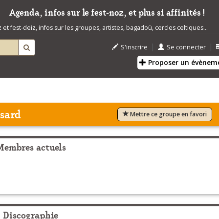
Agenda, infos sur le fest-noz, et plus si affinités !
t fest-deiz, infos sur les groupes, artistes, bagadoù, cercles celtiques...
|
|
S'inscrire
Se connecter
Proposer un évènem
ssard
Mettre ce groupe en favori
Membres actuels
Discographie