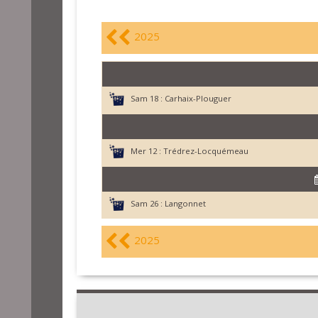
2025
Sam 18 :
Carhaix-Plouguer
Mer 12 :
Trédrez-Locquémeau
Sam 26 :
Langonnet
2025