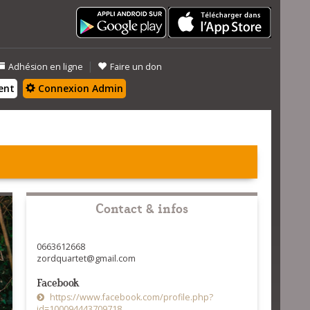
|
Adhésion en ligne
Faire un don
ent
Connexion Admin
Contact & infos
0663612668
zordquartet@gmail.com
Facebook
https://www.facebook.com/profile.php?
id=100094443709718