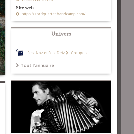
Site web
https://zordquartet.bandcamp.com/
Univers
Fest-Noz et Fest-Deiz
Groupes
Tout l'annuaire