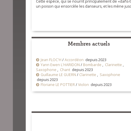
Cette espèce, qui se nourrit principalement de «dañs-tr
un poison qui ensorcèle les danseurs, et les mène jusq
Membres actuels
Jean FLOC'H
/
Accordéon
depuis 2023
Yann Ewen L'HARIDON
/
Bombarde
,
Clarinette
,
Saxophone
,
Chant
depuis 2023
Guillaume LE GUERN
/
Clarinette
,
Saxophone
depuis 2023
Floriane LE POTTIER
/
Violon
depuis 2023