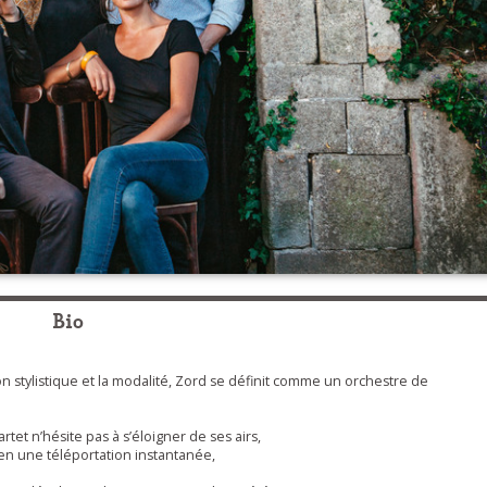
Bio
n stylistique et la modalité, Zord se définit comme un orchestre de
tet n’hésite pas à s’éloigner de ses airs,
t en une téléportation instantanée,