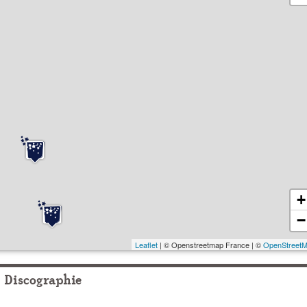
+
−
Leaflet
| © Openstreetmap France | ©
OpenStreet
Discographie