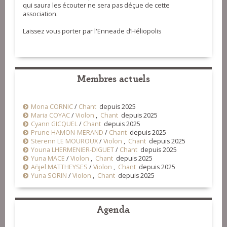
qui saura les écouter ne sera pas déçue de cette
association.
Laissez vous porter par l'Enneade d’Héliopolis
Membres actuels
Mona CORNIC
/
Chant
depuis 2025
Maria COYAC
/
Violon
,
Chant
depuis 2025
Cyann GICQUEL
/
Chant
depuis 2025
Prune HAMON-MERAND
/
Chant
depuis 2025
Sterenn LE MOUROUX
/
Violon
,
Chant
depuis 2025
Youna LHERMENIER-DIGUET
/
Chant
depuis 2025
Yuna MACE
/
Violon
,
Chant
depuis 2025
Añjel MATTHEYSES
/
Violon
,
Chant
depuis 2025
Yuna SORIN
/
Violon
,
Chant
depuis 2025
Agenda