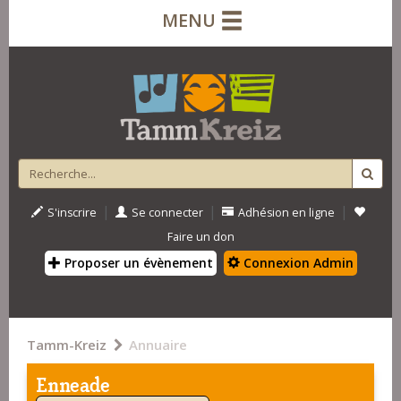
MENU
|
|
|
S'inscrire
Se connecter
Adhésion en ligne
Faire un don
Proposer un évènement
Connexion Admin
Tamm-Kreiz
Annuaire
Enneade