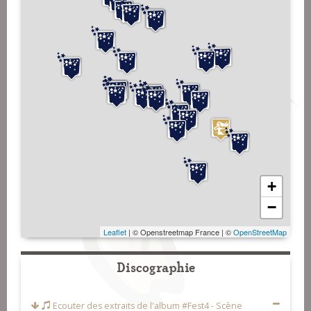
+
−
Leaflet
| © Openstreetmap France | ©
OpenStreetMap
Discographie
Ecouter des extraits de l'album
#Fest4 - Scène