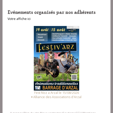
Evénements organisés par nos adhérents
Votre affiche ici
Fest Deiz a Cam
Fest Noz a Arzal le 15/08/2026
les Amis 
Alliance des Associations d'Arzal
A propos
Plan du site
Nous contacter
Soutiens
CGU
Mentions