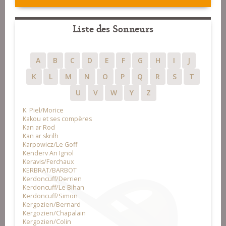
Liste des Sonneurs
A
B
C
D
E
F
G
H
I
J
K
L
M
N
O
P
Q
R
S
T
U
V
W
Y
Z
K. Piel/Morice
Kakou et ses compères
Kan ar Rod
Kan ar skrilh
Karpowicz/Le Goff
Kenderv An Ignol
Keravis/Ferchaux
KERBRAT/BARBOT
Kerdoncuff/Derrien
Kerdoncuff/Le Bihan
Kerdoncuff/Simon
Kergozien/Bernard
Kergozien/Chapalain
Kergozien/Colin