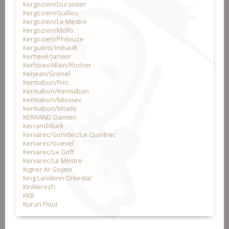
Kergozien/Durassier
Kergozien/Guillou
Kergozien/Le Mestre
Kergozien/Mollo
Kergozien/Philouze
Kergueris/Imbault
Kerhevé/Janvier
Kerhoas/Allain/Rocher
Kerjean/Grenel
Kermabon/Frin
Kermabon/Kermabon
Kermabon/Miossec
Kermabon/Moelo
KERRAND Damien
Kerrand/Bark
Kervarec/Gonidec/Le Quintrec
Kervarec/Guevel
Kervarec/Le Goff
Kervarec/Le Mestre
Kigner Ar Goyen
King Laridenn Orkestar
Kinklerezh
KKB
Kurun Flour