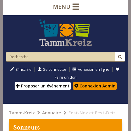
MENU
|
|
|
S'inscrire
Se connecter
Adhésion en ligne
Faire un don
Proposer un évènement
Connexion Admin
Tamm-Kreiz
Annuaire
Fest-Noz et Fest-Deiz
Sonneurs