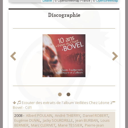
Leaflet
| © Openstreetmap France | ©
OpenStreetMap
Discographie
1
2
Ecouter des extraits de l'album
Veillées Chez Léone à
Bovel - Cd1
2008 -
Albert POULAIN
,
André THIERRY
,
Daniel ROBERT
,
Eugénie DUVAL
,
Jacky SOURDRILLE
,
Jean BURBAN
,
Louis
BERNIER
,
Marc CLERIVET
,
Marie TESSIER
,
Pierre-Jean