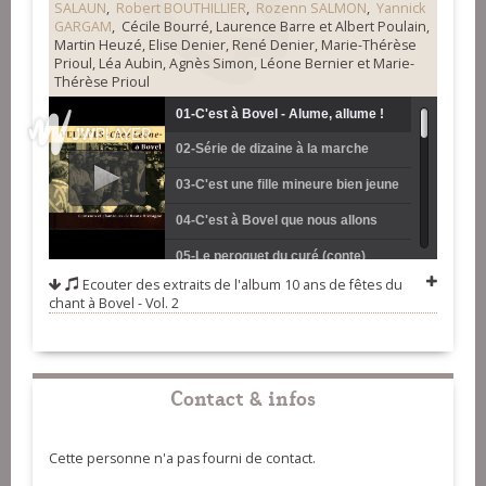
SALAUN
,
Robert BOUTHILLIER
,
Rozenn SALMON
,
Yannick
GARGAM
, Cécile Bourré, Laurence Barre et Albert Poulain,
Martin Heuzé, Elise Denier, René Denier, Marie-Thérèse
Prioul, Léa Aubin, Agnès Simon, Léone Bernier et Marie-
Thérèse Prioul
01-C'est à Bovel - Alume, allume !
02-Série de dizaine à la marche
(Cécile Bourré, Laurence Barre et
(Marie Tessier)
03-C'est une fille mineure bien jeune
Albert Poulain)
(Louis Bernier)
04-C'est à Bovel que nous allons
(marche) (Martin Heuzé)
05-Le peroquet du curé (conte)
Ecouter des extraits de l'album
10 ans de fêtes du
(Elise Denier)
06-Le meunier et le diable (conte)
chant à Bovel - Vol. 2
(René Denier)
07-Le matin quand je bois de l'eau
(Pierre-Jean Salaün)
08-Mon bel amant si tu t'engages
Contact & infos
(Albert Poulain)
09-Le hérisson et la bogue de
châtaigne (conte) (Daniel Robert)
10-Voici le joli mois d'avril (Jean
Cette personne n'a pas fourni de contact.
Burban)
11-C'est la petite Rosalie qu'a perdu