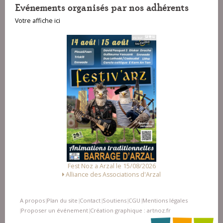
Evénements organisés par nos adhérents
Votre affiche ici
Fest Noz a Arzal le 15/08/2026
Alliance des Associations d'Arzal
A propos
Plan du site
Contact
Soutiens
CGU
Mentions légales
|
|
|
|
|
Proposer un événement
Création graphique : artnoz.fr
|
|