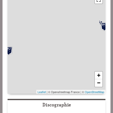
+
−
Leaflet
| © Openstreetmap France | ©
OpenStreetMap
Discographie