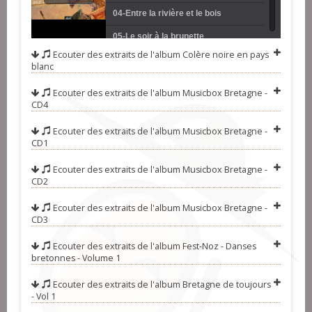
04-Entre la rivière et le bois
05-Le soir à la brunette
Ecouter des extraits de l'album
Colère noire en pays
06-La mantelle
blanc
07-Joli p'tit Coeur de rose (ridée)
Ecouter des extraits de l'album
Musicbox Bretagne -
CD4
08-Sans rien dire
09-Pelouse interdite
Ecouter des extraits de l'album
Musicbox Bretagne -
CD1
10-La belle à la tour
Ecouter des extraits de l'album
Musicbox Bretagne -
11-Autour de Babel
CD2
12-J'étais bien fatigué
Ecouter des extraits de l'album
Musicbox Bretagne -
CD3
13-Trois beaux nigauds
14-J'y faisais l'amour
Ecouter des extraits de l'album
Fest-Noz - Danses
bretonnes - Volume 1
15-Pour les amitiés d'une fille
Ecouter des extraits de l'album
Bretagne de toujours
16-Sur les bords du pré
- Vol 1