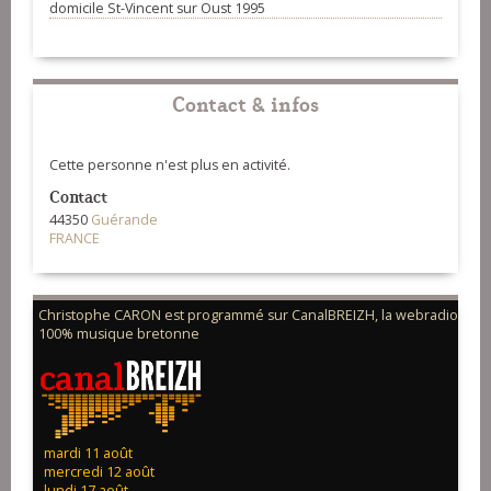
domicile St-Vincent sur Oust 1995
Contact & infos
Cette personne n'est plus en activité.
Contact
44350
Guérande
FRANCE
Christophe CARON est programmé sur CanalBREIZH, la webradio
100% musique bretonne
mardi 11 août
mercredi 12 août
lundi 17 août