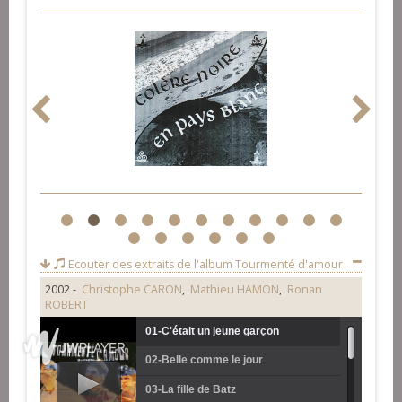
1
2
3
4
5
6
7
8
9
10
11
12
13
14
15
16
17
Ecouter des extraits de l'album
Tourmenté d'amour
2002 -
Christophe CARON
,
Mathieu HAMON
,
Ronan
ROBERT
01-C'était un jeune garçon
02-Belle comme le jour
03-La fille de Batz