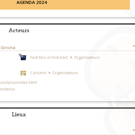
AGENDA 2024
Acteurs
e Girona
Fest-Noz et Fest-Deiz
>
Organisateurs
Concerts
>
Organisateurs
/undarius/index.html
undarius
Lieux