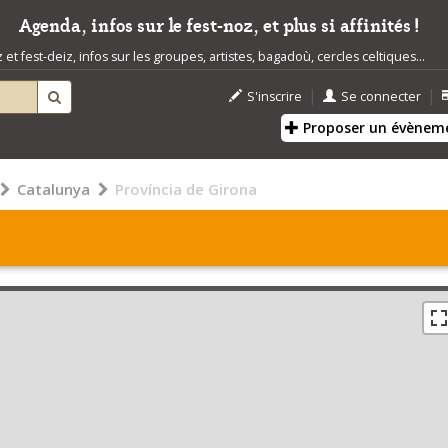
Agenda, infos sur le fest-noz, et plus si affinités !
t fest-deiz, infos sur les groupes, artistes, bagadoù, cercles celtiques...
|
|
S'inscrire
Se connecter
Proposer un évènem
Catalunya
Província de Girona