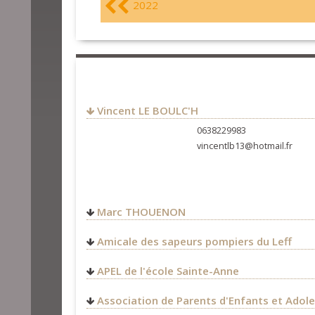
2022
Vincent LE BOULC'H
0638229983
vincentlb13@hotmail.fr
Marc THOUENON
07 rue des plages
Amicale des sapeurs pompiers du Leff
22170
Plélo
FRANCE
APEL de l'école Sainte-Anne
thouenon.marc@gmail.com
http://marcthouenon.wixsi
Association de Parents d'Enfants et Adol