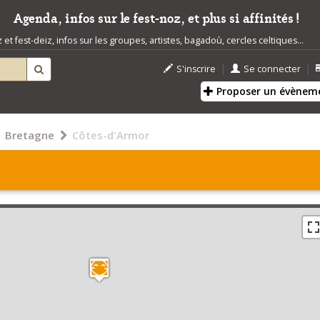
Agenda, infos sur le fest-noz, et plus si affinités !
t fest-deiz, infos sur les groupes, artistes, bagadoù, cercles celtiques...
|
|
S'inscrire
Se connecter
Proposer un évènem
Bretagne
Côtes-d'Armor