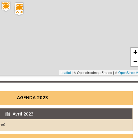
+
−
Leaflet
| © Openstreetmap France | ©
OpenStreet
AGENDA 2023
Avril 2023
ne)