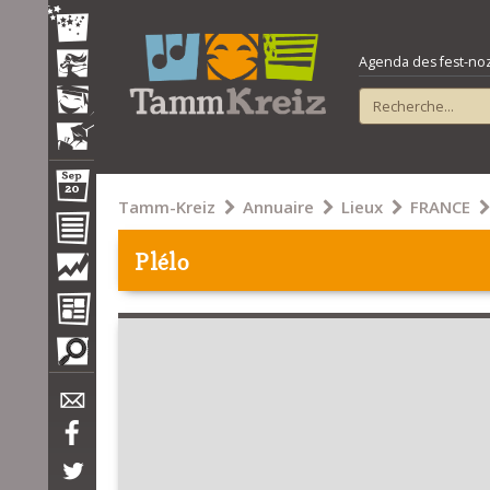
Agenda des fest-noz e
Tamm-Kreiz
Annuaire
Lieux
FRANCE
Plélo