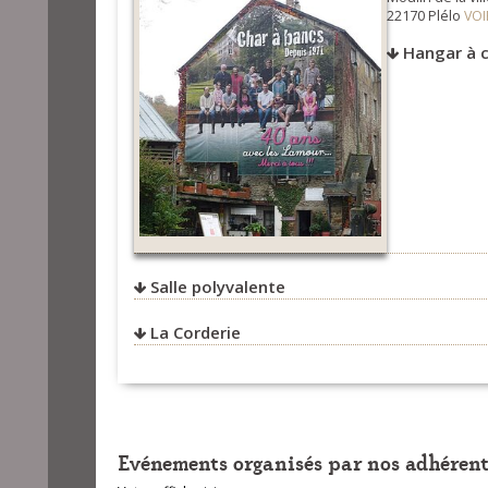
22170 Plélo
VOI
Hangar à c
Salle polyvalente
VOI
La Corderie
VOI
VOI
Evénements organisés par nos adhérent