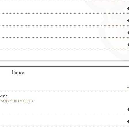
com/
Fest-Noz et Fest-Deiz
>
Organisateurs
om
plijadurcantenouz
Fest-Noz et Fest-Deiz
>
Organisateurs
Concerts
>
Organisateurs
r/
Fest-Noz et Fest-Deiz
>
Organisateurs
Fest-Noz et Fest-Deiz
>
Organisateurs
Fest-Noz et Fest-Deiz
>
Organisateurs
Formation
>
Organisateurs
Lieux
/
i.douaralre
leine
r
VOIR SUR LA CARTE
VOIR SUR LA CARTE