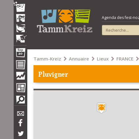
Agenda des fest-noz e
Tamm-Kreiz
Annuaire
Lieux
FRANCE
Pluvigner