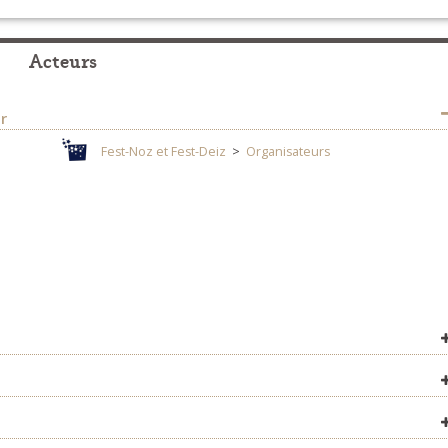
Acteurs
r
Fest-Noz et Fest-Deiz
>
Organisateurs
ner.over-
Fest-Noz et Fest-Deiz
>
Organisateurs
m
Fest-Noz et Fest-Deiz
>
Organisateurs