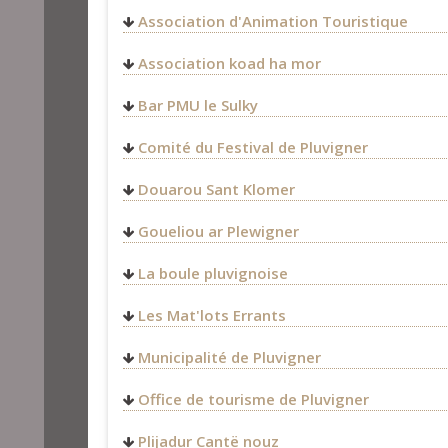
Association d'Animation Touristique
Association koad ha mor
http://koadhamor.over-blog
Bar PMU le Sulky
18 Pl. Saint-Michel,
Comité du Festival de Pluvigner
56330
Pluvigner
Route de Bieuzy
FRANCE
Douarou Sant Klomer
56330
Pluvigner
FRANCE
Goueliou ar Plewigner
La boule pluvignoise
Mairie de Pluvigner
Les Mat'lots Errants
Place saint-michel
56330
Pluvigner
Municipalité de Pluvigner
FRANCE
http://www.pluvigner.fr/
laboulepluvignoise@gmail.
Office de tourisme de Pluvigner
pluvigner@auray-tourisme.
Plijadur Cantë nouz