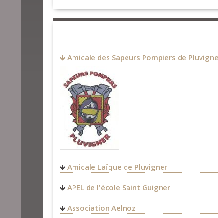
Amicale des Sapeurs Pompiers de Pluvigne
Amicale Laïque de Pluvigner
http://amicale-laique.pluvig
APEL de l'école Saint Guigner
blog.com/
apelsaintguigner@gmail.co
Association Aelnoz