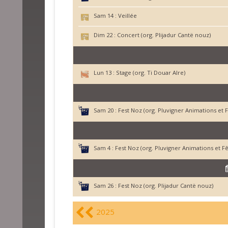
Sam 14 :
Veillée
Dim 22 :
Concert (org. Plijadur Cantë nouz)
Lun 13 :
Stage (org. Ti Douar Alre)
Sam 20 :
Fest Noz (org. Pluvigner Animations et F
Sam 4 :
Fest Noz (org. Pluvigner Animations et Fê
Sam 26 :
Fest Noz (org. Plijadur Cantë nouz)
2025