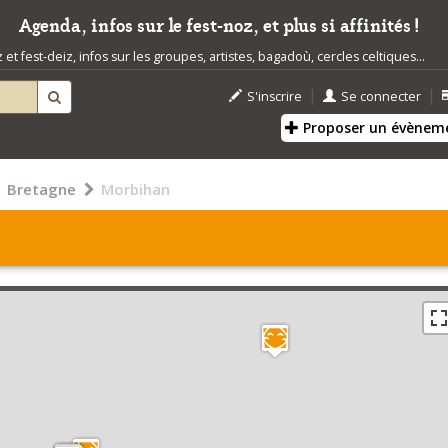
Agenda, infos sur le fest-noz, et plus si affinités !
t fest-deiz, infos sur les groupes, artistes, bagadoù, cercles celtiques...
|
|
S'inscrire
Se connecter
Proposer un évènem
Bretagne
Morbihan