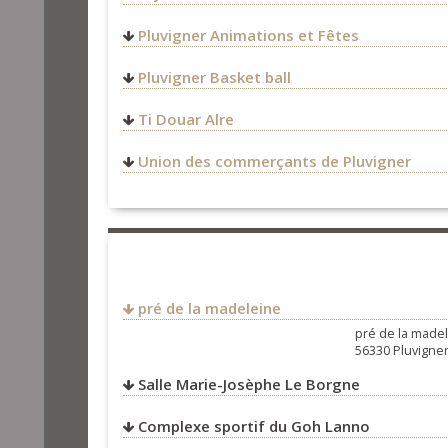
http://www.auray-tourisme.
06 62 53 83 24
Pluvigner Animations et Fêtes
plijadurcantenouz@gmail.c
https://www.facebook.com/
Pluvigner Basket ball
http://pluvigner-basketball.f
Ti Douar Alre
11 rue du Tanin
Union des commerçants de Pluvigner
56330
Pluvigner
FRANCE
02 97 78 41 40
06 11 25 07 79
degemer@tidouaralre.com
http://www.tidouaralre.com
https://www.facebook.com/t
pré de la madeleine
pré de la made
56330 Pluvigne
Salle Marie-Josèphe Le Borgne
Complexe sportif du Goh Lanno