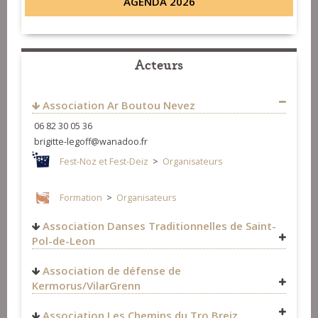
AGENDA 2026
Acteurs
Association Ar Boutou Nevez
06 82 30 05 36
brigitte-legoff@wanadoo.fr
Fest-Noz et Fest-Deiz
>
Organisateurs
Formation
>
Organisateurs
Association Danses Traditionnelles de Saint-
Pol-de-Leon
Fest-Noz et Fest-Deiz
>
Organisateurs
Association de défense de
Kermorus/VilarGrenn
Fest-Noz et Fest-Deiz
>
Organisateurs
Association Les Chemins du Tro Breiz