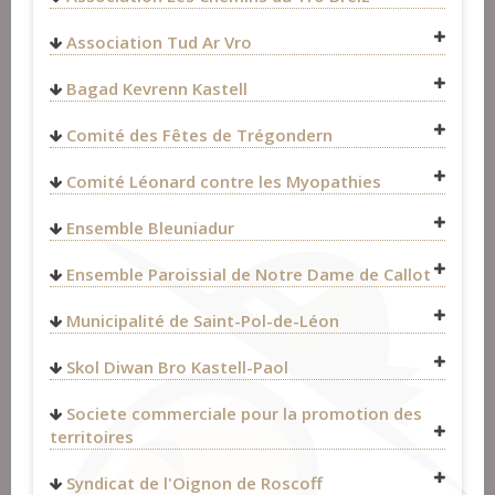
http://trobreiz.com/
Association Tud Ar Vro
Fest-Noz et Fest-Deiz
>
Organisateurs
Fest-Noz et Fest-Deiz
>
Organisateurs
Bagad Kevrenn Kastell
Comité des Fêtes de Trégondern
Comité Léonard contre les Myopathies
Ensemble Bleuniadur
SONERION
2 Chemin du Conservatoire
Ensemble Paroissial de Notre Dame de Callot
56270
Ploemeur
Fest-Noz et Fest-Deiz
>
Organisateurs
Fest-Noz et Fest-Deiz
>
Organisateurs
Presbytère,
FRANCE
Municipalité de Saint-Pol-de-Léon
1 rue des vieilles ursulines
02.97.86.05.54
29250
Saint-Pol-de-Léon
https://sonerion.bzh/
Skol Diwan Bro Kastell-Paol
FRANCE
https://www.facebook.com/sonerion/
https://www.facebook.com/skoldiwan.kastellpaol
06 70 06 48 40 (Nicolas Prigent)
Fest-Noz et Fest-Deiz
>
Organisateurs
Fest-Noz et Fest-Deiz
>
Organisateurs
Societe commerciale pour la promotion des
bleuniadur@gmail.com
Fest-Noz et Fest-Deiz
>
Organisateurs
territoires
http://www.bleuniadur.com/
Bagad & cercles celtiques
>
Bagadoù
http://www.entreterreetmer2015.fr/
https://www.facebook.com/bleuniadur
Syndicat de l'Oignon de Roscoff