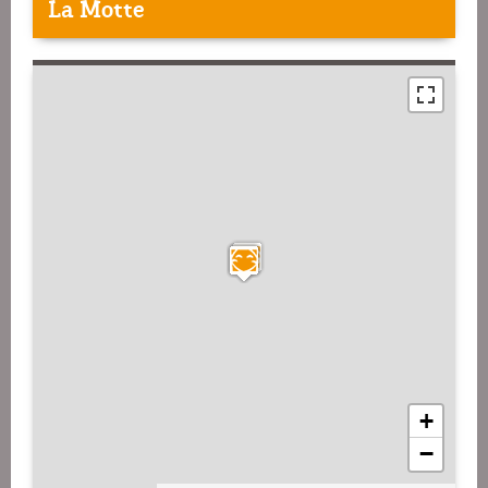
La Motte
+
−