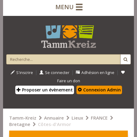
MENU
|
|
|
S'inscrire
Se connecter
Adhésion en ligne
Faire un don
Proposer un évènement
Connexion Admin
Tamm-Kreiz
Annuaire
Lieux
FRANCE
Bretagne
Côtes-d'Armor