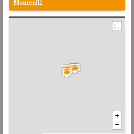
Monterfil
+
−