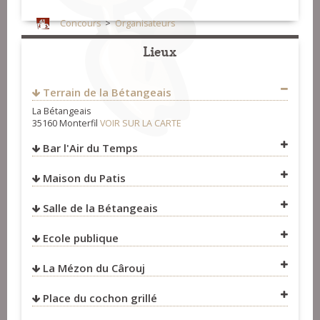
Concours
>
Organisateurs
Lieux
Terrain de la Bétangeais
Mairie de Monterfil
La Bétangeais
35160
Monterfil
35160 Monterfil
VOIR SUR LA CARTE
FRANCE
Bar l'Air du Temps
https://www.facebook.com/Eskouadenn.de.Broceliande/
Fest-Noz et Fest-Deiz
>
Organisateurs
Maison du Patis
Salle de la Bétangeais
VOIR SUR LA CARTE
Ecole publique
La Mézon du Cârouj
VOIR SUR LA CARTE
Place du cochon grillé