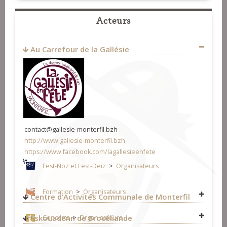
Acteurs
Au Carrefour de la Gallésie
contact@gallesie-monterfil.bzh
http://www.gallesie-monterfil.bzh
https://www.facebook.com/lagallesieenfete
Fest-Noz et Fest-Deiz
>
Organisateurs
Formation
>
Organisateurs
Centre d’Activités Communale de Monterfil
Fest-Noz et Fest-Deiz
>
Organisateurs
Eskouadenn de Brocéliande
Concerts
>
Organisateurs