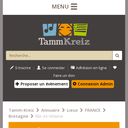
MENU
|
|
|
S'inscrire
Se connecter
Adhésion en ligne
Faire un don
Proposer un évènement
Connexion Admin
Tamm-Kreiz
Annuaire
Lieux
FRANCE
Bretagne
Ille-et-Vilaine