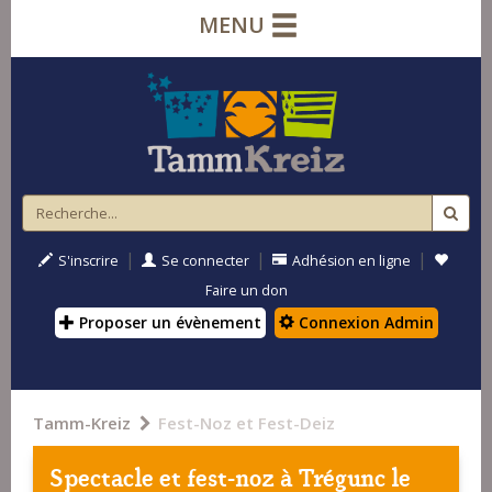
MENU
|
|
|
S'inscrire
Se connecter
Adhésion en ligne
Faire un don
Proposer un évènement
Connexion Admin
Tamm-Kreiz
Fest-Noz et Fest-Deiz
Spectacle et fest-noz à
Trégunc
le