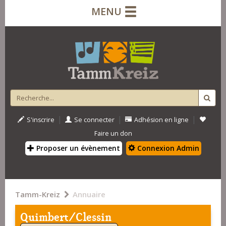
MENU
|
|
|
S'inscrire
Se connecter
Adhésion en ligne
Faire un don
Proposer un évènement
Connexion Admin
Tamm-Kreiz
Annuaire
Quimbert/Clessin