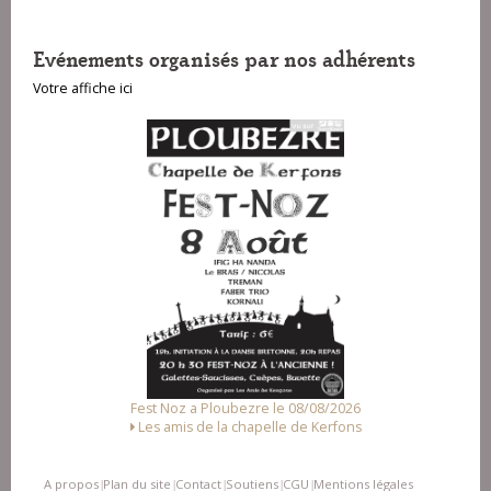
Evénements organisés par nos adhérents
Votre affiche ici
Fest Noz a Ploubezre le 08/08/2026
Les amis de la chapelle de Kerfons
A propos
Plan du site
Contact
Soutiens
CGU
Mentions légales
|
|
|
|
|