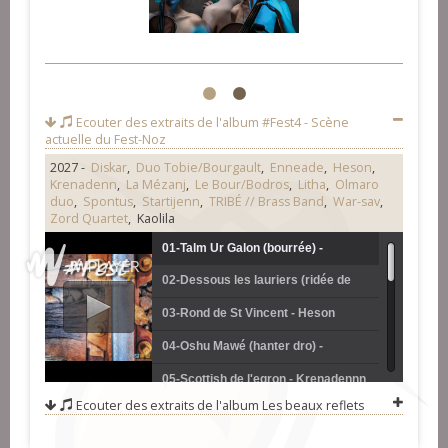
1
2
Ecouter des extraits de l'album
#Fest4 - Scène
actuelle du Fest-Noz
2027 -
Diskar
,
Duo Tobie/Bourgault
,
Enneade
,
Heson
,
Krenadenn
,
La Mézanj
,
Le Bour/Bodros
,
Litha
,
Olmaro
duo
,
Spontus
,
Startijenn
,
TRIBÉ // Brass Band
,
War-sav
,
Zord Quartet
, Kaolila
01-Talm Ur Galon (bourrée) -
02-Dessous les lauriers (ridée de
Startijenn
Guillac) - Litha
03-Rond de St Vincent - Heson
04-Oshu Mawé (hanter dro) -
Enneade
05-Scottish de l'egron - Krenadennn
Ecouter des extraits de l'album
Les beaux reflets
06-Veiçi les ânes (avant-deux du
nord Ille-Vilaine) - La Mézanj
07-La lande des bruyères (tour) -