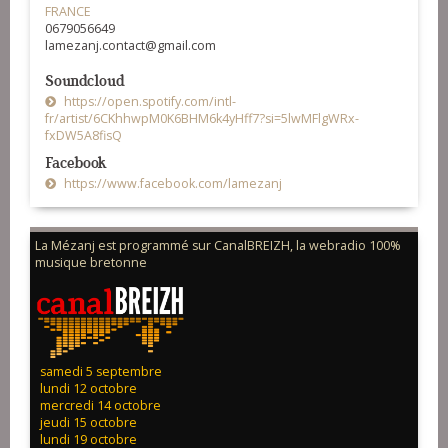
FRANCE
0679056649
lamezanj.contact@gmail.com
Soundcloud
https://open.spotify.com/intl-
fr/artist/6CKhhwpM0K6BHM6k4yHff7?si=5lwMFlgWRx-
fxDW5A8fisQ
Facebook
https://www.facebook.com/lamezanj
La Mézanj est programmé sur CanalBREIZH, la webradio 100%
musique bretonne
samedi 5 septembre
lundi 12 octobre
mercredi 14 octobre
jeudi 15 octobre
lundi 19 octobre