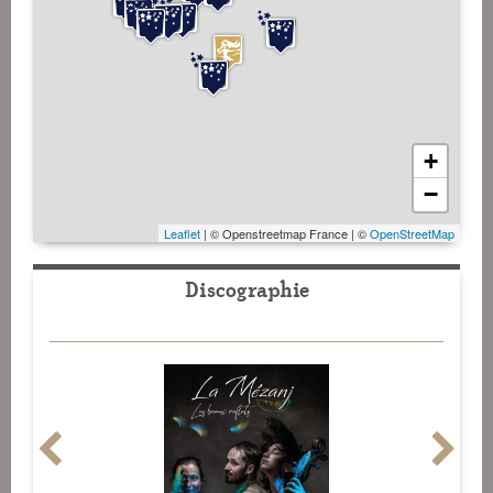
+
−
Leaflet
| © Openstreetmap France | ©
OpenStreetMap
Discographie