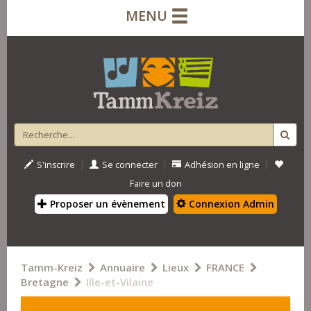
MENU
|
|
|
S'inscrire
Se connecter
Adhésion en ligne
Faire un don
Proposer un évènement
Connexion Admin
Tamm-Kreiz
Annuaire
Lieux
FRANCE
Bretagne
Ille-et-Vilaine