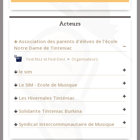
Acteurs
Association des parents d'élèves de l'école
Notre Dame de Tinteniac
Fest-Noz et Fest-Deiz
>
Organisateurs
le sim
35190
Tinténiac
Le SIM - Ecole de Musique
FRANCE
Fest-Noz et Fest-Deiz
>
Organisateurs
Les Hivernales Tinténiac
Solidarite Tinteniac Burkina
http://www.solidarite-tinteniac-burkina.com/
Syndicat Intercommunautaire de Musique
Fest-Noz et Fest-Deiz
>
Organisateurs
http://ecoledemusique.fr/