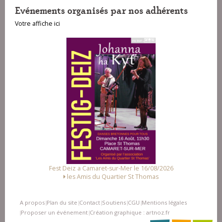
Evénements organisés par nos adhérents
Votre affiche ici
Fest Deiz a Camaret-sur-Mer le 16/08/2026
les Amis du Quartier St Thomas
A propos
Plan du site
Contact
Soutiens
CGU
Mentions légales
|
|
|
|
|
Proposer un événement
Création graphique : artnoz.fr
|
|