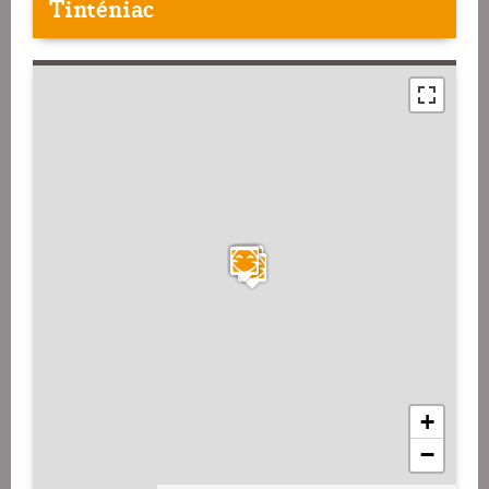
Tinténiac
+
−