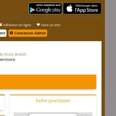
|
Adhésion en ligne
Faire un don
ent
Connexion Admin
 Kreiz-Breizh
erritoire
Infos pratiques