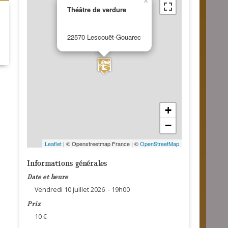
×
Théâtre de verdure
22570 Lescouët-Gouarec
+
−
Leaflet
| © Openstreetmap France | ©
OpenStreetMap
Informations générales
Date et heure
Vendredi 10 juillet 2026 - 19h00
Prix
10 €