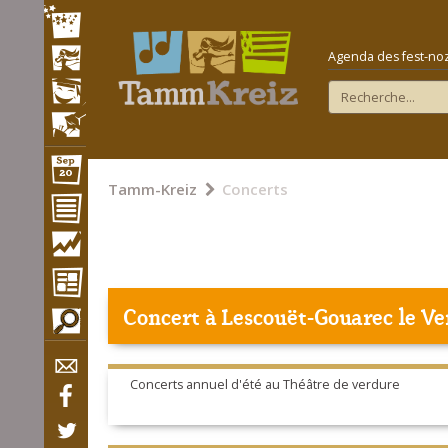
Agenda des fest-noz e
Tamm-Kreiz
Concerts
Concert à
Lescouët-Gouarec
le Ve
Concerts annuel d'été au Théâtre de verdure