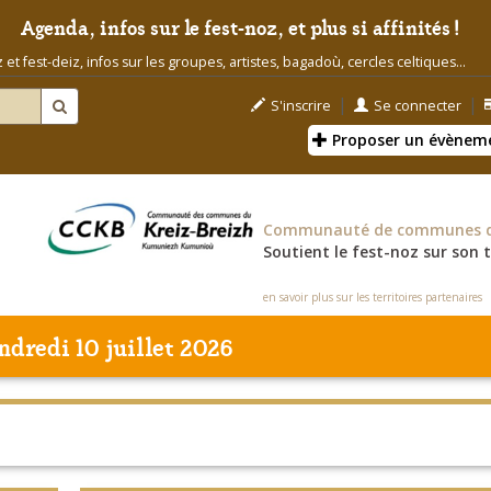
Agenda, infos sur le fest-noz, et plus si affinités !
t fest-deiz, infos sur les groupes, artistes, bagadoù, cercles celtiques...
|
|
S'inscrire
Se connecter
Proposer un évènem
Communauté de communes du
Soutient le fest-noz sur son t
en savoir plus sur les territoires partenaires
ndredi 10 juillet 2026