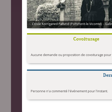
Cercle Korriganed Pañvrid (Pommerit-le-Vicomte) - Gabr
Eostiged ar Stangala - Kerfeunteun (Quimper) - Frédéri
Covoiturage
Aucune demande ou proposition de covoiturage pour l'
Der
Personne n'a commenté l'événement pour l'instant.