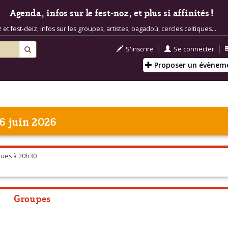
Agenda, infos sur le fest-noz, et plus si affinités !
t fest-deiz, infos sur les groupes, artistes, bagadoù, cercles celtiques...
|
|
S'inscrire
Se connecter
Proposer un évènem
6 juin 2026
ques à 20h30
Groupes