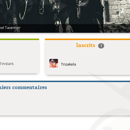
iel Tavernier
c HARNOIS
Inscrits
1
instant.
Trisakela
niers commentaires