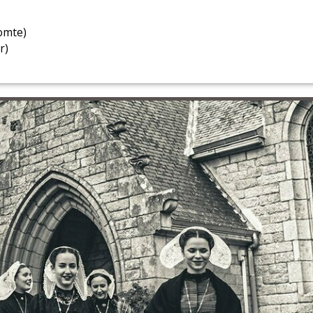
omte)
r)