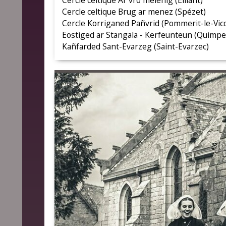
Cercle celtique Ar vro melenig (Elliant)
Cercle celtique Brug ar menez (Spézet)
Cercle Korriganed Pañvrid (Pommerit-le-Vic
Eostiged ar Stangala - Kerfeunteun (Quimpe
Kañfarded Sant-Evarzeg (Saint-Evarzec)