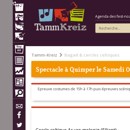
Agenda des fest-noz e
Tamm-Kreiz
Bagad & cercles celtiques
Spectacle à
Quimper
le Samedi 0
Epreuve costumes de 15h à 17h puis épreuves scéni