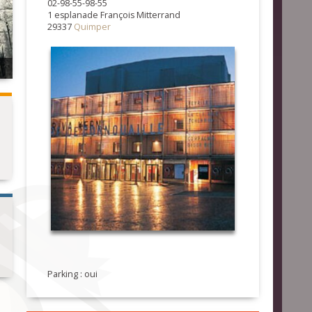
02-98-55-98-55
1 esplanade François Mitterrand
29337
Quimper
Parking : oui