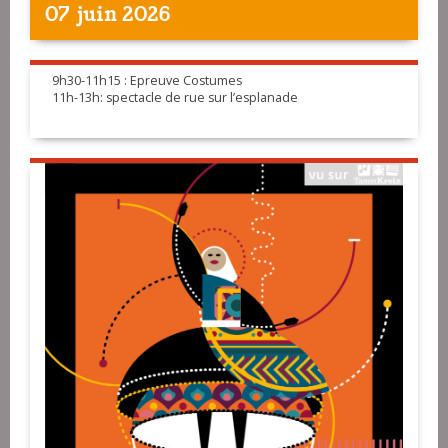
07 juin 2026
9h30-11h15 : Epreuve Costumes
11h-13h: spectacle de rue sur l’esplanade