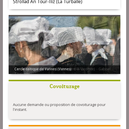
Strollad An Tour-Iliz (La Turballe)
Cercle Korriganed Pañvrid (Pommerit-le-Vicomte) - Gabriel
Tavernier
Covoiturage
Aucune demande ou proposition de covoiturage pour
l'instant.