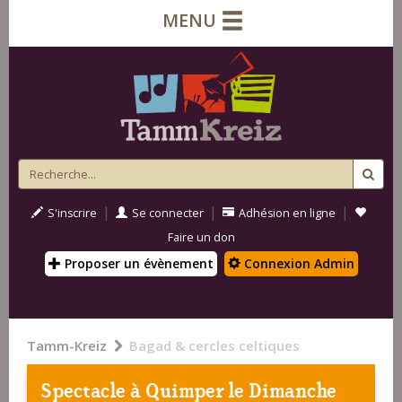
MENU
|
|
|
S'inscrire
Se connecter
Adhésion en ligne
Faire un don
Proposer un évènement
Connexion Admin
Tamm-Kreiz
Bagad & cercles celtiques
Spectacle à
Quimper
le Dimanche