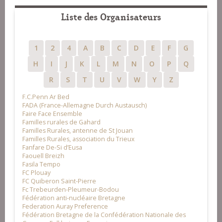
Liste des Organisateurs
1
2
4
A
B
C
D
E
F
G
H
I
J
K
L
M
N
O
P
Q
R
S
T
U
V
W
Y
Z
F.C.Penn Ar Bed
FADA (France-Allemagne Durch Austausch)
Faire Face Ensemble
Familles rurales de Gahard
Familles Rurales, antenne de St Jouan
Familles Rurales, association du Trieux
Fanfare De-Si d’Eusa
Faouell Breizh
Fasila Tempo
FC Plouay
FC Quiberon Saint-Pierre
Fc Trebeurden-Pleumeur-Bodou
Fédération anti-nucléaire Bretagne
Federation Auray Preference
Fédération Bretagne de la Confédération Nationale des