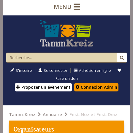
MENU
|
|
|
S'inscrire
Se connecter
Adhésion en ligne
Faire un don
Proposer un évènement
Connexion Admin
Tamm-Kreiz
Annuaire
Fest-Noz et Fest-Deiz
Organisateurs