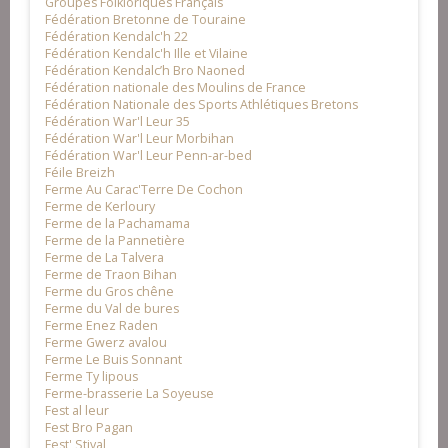
Groupes Folkloriques Français
Fédération Bretonne de Touraine
Fédération Kendalc'h 22
Fédération Kendalc'h Ille et Vilaine
Fédération Kendalc’h Bro Naoned
Fédération nationale des Moulins de France
Fédération Nationale des Sports Athlétiques Bretons
Fédération War'l Leur 35
Fédération War'l Leur Morbihan
Fédération War'l Leur Penn-ar-bed
Féile Breizh
Ferme Au Carac'Terre De Cochon
Ferme de Kerloury
Ferme de la Pachamama
Ferme de la Pannetière
Ferme de La Talvera
Ferme de Traon Bihan
Ferme du Gros chêne
Ferme du Val de bures
Ferme Enez Raden
Ferme Gwerz avalou
Ferme Le Buis Sonnant
Ferme Ty lipous
Ferme-brasserie La Soyeuse
Fest al leur
Fest Bro Pagan
Fest' Stival