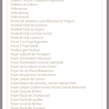
FolkATP: Arts et Traditions Populaires
Folklore et Culture
Folkmiouse
Folko'Bourg
Folk’n Breizh
Fonds de dotation «une IRM pour le Trégor»
Football Club de Quistinic
Football Club du Goyen
Football Club La Croix Corlay
Football-club naizinois
Force T en Pays Bigouden
Force T Pays Glazik
Foulpougne Festival
Foyer culturel de Persquen
Foyer d'Animation Renacois
Foyer d'animation rural de Saint-Just
Foyer de la culture et des loisirs
Foyer de vie Marie Balavenne
Foyer des Jeunes Caradocéens
Foyer Laïque de Carnac
Foyer laïque de Lanester, section danses folk
Foyer Laïque Quiberonnais section Danse Bretonne
Foyer rural de Bréles
Foyer Rural de Champcueil
Foyer Rural de Jupilles
Foyer rural de Meillac
Foyer Rural de Tousson