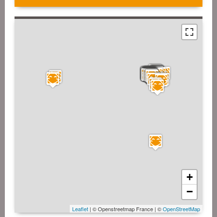
+
−
Leaflet
| © Openstreetmap France | ©
OpenStreetMap