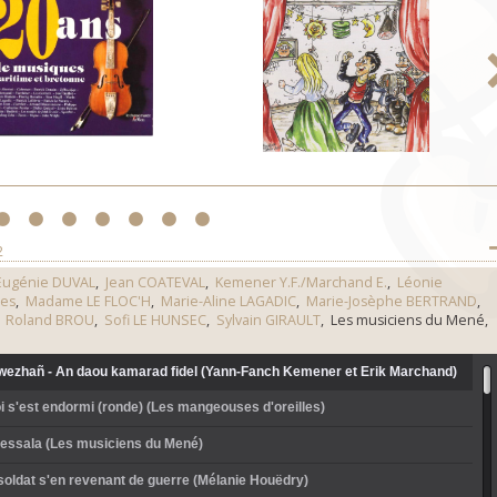
3
4
5
6
7
8
9
2
Eugénie DUVAL
,
Jean COATEVAL
,
Kemener Y.F./Marchand E.
,
Léonie
les
,
Madame LE FLOC'H
,
Marie-Aline LAGADIC
,
Marie-Josèphe BERTRAND
,
,
Roland BROU
,
Sofi LE HUNSEC
,
Sylvain GIRAULT
, Les musiciens du Mené,
diwezhañ - An daou kamarad fidel (Yann-Fanch Kemener et Erik Marchand)
roi s'est endormi (ronde) (Les mangeouses d'oreilles)
Plessala (Les musiciens du Mené)
soldat s'en revenant de guerre (Mélanie Houëdry)