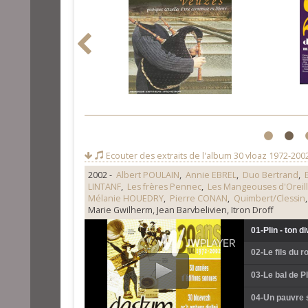
1
2
Ecouter des extraits de l'album
30 vloaz 1972-200
2002 -
Albert POULAIN
,
Annie EBREL
,
Duo Bertrand
,
LINTANF
,
Les frères Pennec
,
Les Mangeouses d'Oreil
Mélanie HOUEDRY
,
Pierre CONAN
,
Quimbert/Clessin
Marie Gwilherm, Jean Barvbelivien, Itron Droff
01-Plin - ton 
02-Le fils du 
03-Le bal de 
04-Un pauvre 