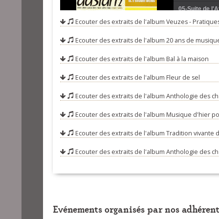
05-Suite de l'
Ecouter des extraits de l'album
Veuzes - Pratiques
06-He mamm hag
Ecouter des extraits de l'album
20 ans de musique
07-La bergère
08-An intañvez
Ecouter des extraits de l'album
Bal à la maison
09-Gavotte - T
Ecouter des extraits de l'album
Fleur de sel
10-Le retour d
Ecouter des extraits de l'album
Anthologie des cha
11-Suite de ri
Ecouter des extraits de l'album
Musique d'hier po
12-Ar wezenn 
Ecouter des extraits de l'album
Tradition vivante 
13-Avant-deux
Ecouter des extraits de l'album
Anthologie des ch
14-Galvadenn 
15-Latirou lan
16-Un allig, un 
17-Suite de ma
Evénements organisés par nos adhérent
18-Merc'hed p