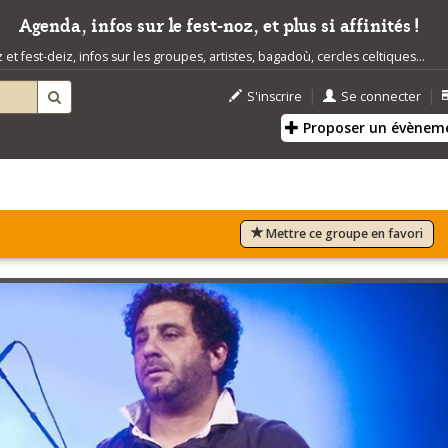
Agenda, infos sur le fest-noz, et plus si affinités !
t fest-deiz, infos sur les groupes, artistes, bagadoù, cercles celtiques...
|
|
S'inscrire
Se connecter
Proposer un évènem
Mettre ce groupe en favori