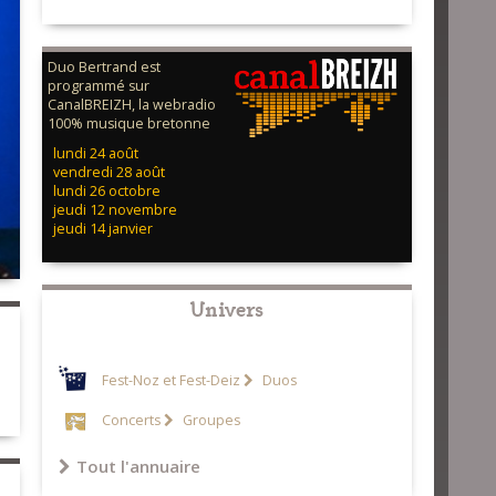
Duo Bertrand est
programmé sur
CanalBREIZH, la webradio
100% musique bretonne
lundi 24 août
vendredi 28 août
lundi 26 octobre
jeudi 12 novembre
jeudi 14 janvier
Univers
Fest-Noz et Fest-Deiz
Duos
Concerts
Groupes
Tout l'annuaire