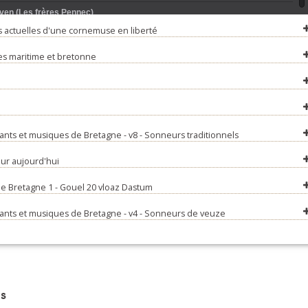
Aven (Les frères Pennec)
 actuelles d'une cornemuse en liberté
 it. droff - Tri mordead (Marie Gwilherm)
s maritime et bretonne
 aux champs (Albert Poulain)
 he daou bried (Marie-Aline Lagadic et Lisette Floc'h)
on simpl (Jean Coateval)
u soldat (Eugénie Duval)
nts et musiques de Bretagne - v8 - Sonneurs traditionnels
dées 6 temps (Charles Quimbert et Pascale Clessin)
ur aujourd'hui
avaloù (Annie Ebrel)
de Bretagne 1 - Gouel 20 vloaz Dastum
 de Châteaubriant (Jean Barbelivien)
ants et musiques de Bretagne - v4 - Sonneurs de veuze
bugel (Madame Bertrand)
la (an dro) (Pierre Conan)
allig (Itron Droff)
raîchines (Thierry et Sébastien Bertrand)
s
lañvour (Sophie Le Hunsec)