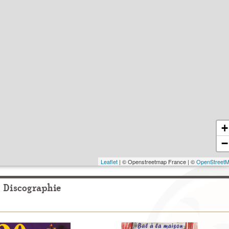
+
−
Leaflet
| © Openstreetmap France | ©
OpenStreet
Discographie